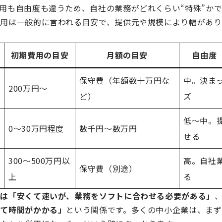
用も自由度も違うため、自社の業務がどれくらい“特殊”か
用は一般的に言われる目安で、提供元や規模により幅があり
初期費用の目安
月額の目安
自由度
保守費（年額数十万円な
中。決ま
200万円〜
ど）
ズ
低〜中。
0〜30万円程度
数千円〜数万円
せる
300〜500万円以
高。自社
保守費（別途）
上
る
型は「安くて速いが、業務をソフトに合わせる必要がある」
くて時間がかかる」
という関係です。多くの中小企業は、ま