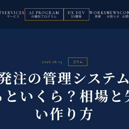
T
SERVICES
AI PROGRAM
DX DEV
WORKS
NEWS
CO
要
サービス
AI個別プログラム
DX開発
実績
お知らせ
お問
2026.06.13
コラム
発注の管理システ
るといくら？相場と
い作り方