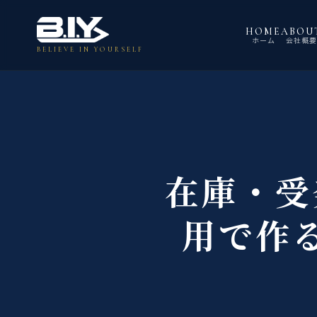
本文へスキップ
HOME
ABOU
ホーム
会社概
BELIEVE IN YOURSELF
在庫・受
用で作